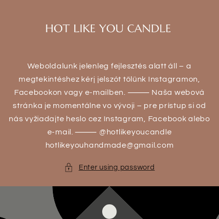
Skip to
content
Weboldalunk jelenleg fejlesztés alatt áll – a
megtekintéshez kérj jelszót tőlünk Instagramon,
Facebookon vagy e-mailben. ⸻ Naša webová
stránka je momentálne vo vývoji – pre prístup si od
nás vyžiadajte heslo cez Instagram, Facebook alebo
e-mail. ⸻ @hotlikeyoucandle
hotlikeyouhandmade@gmail.com
Enter using password